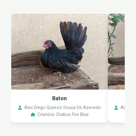
Baton
Alex Diego Queiroz Sousa De Azevedo
Alex Di
Criatório Chabos Fire Blue
C