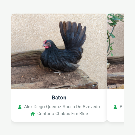
Baton
Alex Diego Queiroz Sousa De Azevedo
Alex Di
Criatório Chabos Fire Blue
C