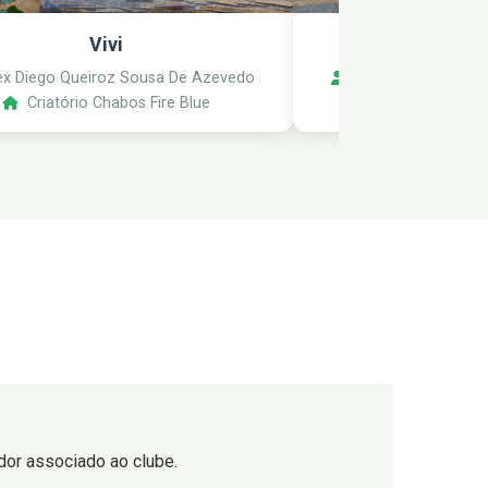
Vivi
Mocinh
x Diego Queiroz Sousa De Azevedo
Alex Diego Queiro
Criatório Chabos Fire Blue
Criatório Ch
iador associado ao clube.