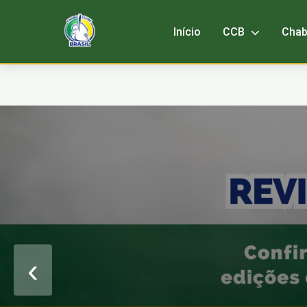
Início
CCB
Cha
‹