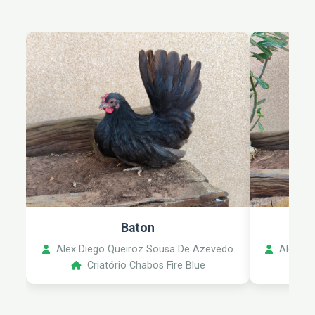
Baton
Alex Diego Queiroz Sousa De Azevedo
Alex Di
Criatório Chabos Fire Blue
C