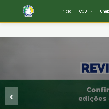
Início
CCB
Cha
‹