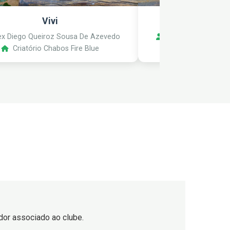
Vivi
Mocinh
x Diego Queiroz Sousa De Azevedo
Alex Diego Queiro
Criatório Chabos Fire Blue
Criatório Ch
iador associado ao clube.