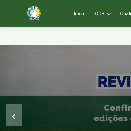
Início
CCB
Cha
‹