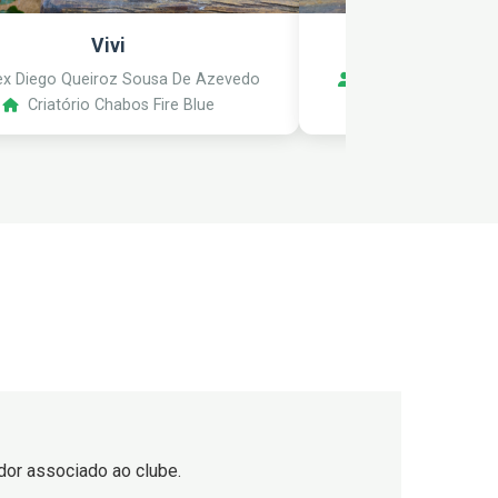
Vivi
Mocinh
x Diego Queiroz Sousa De Azevedo
Alex Diego Queiro
Criatório Chabos Fire Blue
Criatório Ch
iador associado ao clube.