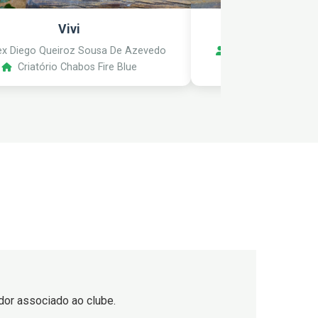
Vivi
Mocinh
x Diego Queiroz Sousa De Azevedo
Alex Diego Queiro
Criatório Chabos Fire Blue
Criatório Ch
iador associado ao clube.