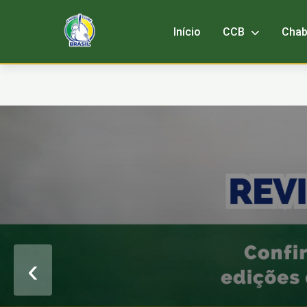
Início
CCB
Cha
‹