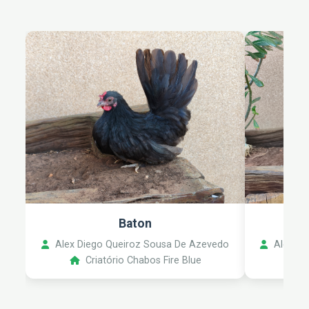
Baton
Alex Diego Queiroz Sousa De Azevedo
Alex Di
Criatório Chabos Fire Blue
C