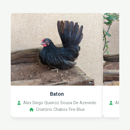
Baton
Alex Diego Queiroz Sousa De Azevedo
Alex Di
Criatório Chabos Fire Blue
C