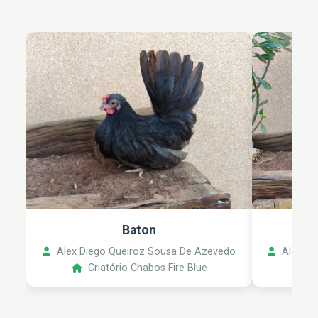
Baton
Alex Diego Queiroz Sousa De Azevedo
Alex Di
Criatório Chabos Fire Blue
C