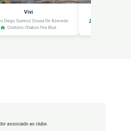
Vivi
Mocinh
x Diego Queiroz Sousa De Azevedo
Alex Diego Queiro
Criatório Chabos Fire Blue
Criatório Ch
iador associado ao clube.