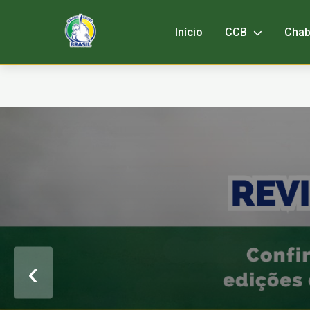
Início
CCB
Cha
‹