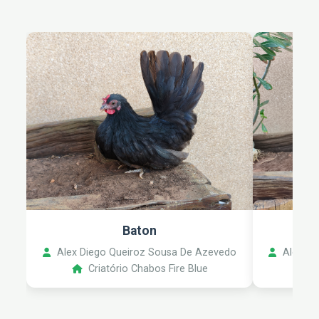
Baton
Alex Diego Queiroz Sousa De Azevedo
Alex Di
Criatório Chabos Fire Blue
C