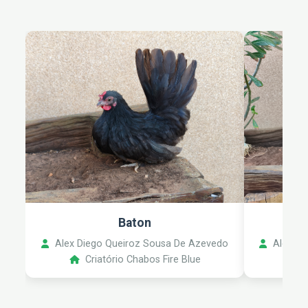
Baton
Alex Diego Queiroz Sousa De Azevedo
Alex Di
Criatório Chabos Fire Blue
C