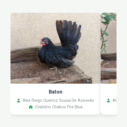
Baton
Alex Diego Queiroz Sousa De Azevedo
Alex Di
Criatório Chabos Fire Blue
C