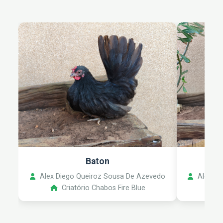
Baton
Alex Diego Queiroz Sousa De Azevedo
Alex Di
Criatório Chabos Fire Blue
C