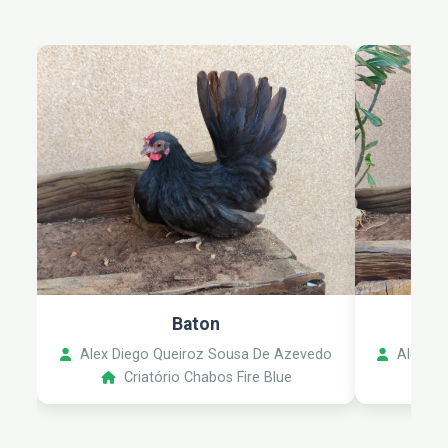
Baton
Alex Diego Queiroz Sousa De Azevedo
Alex Di
Criatório Chabos Fire Blue
C