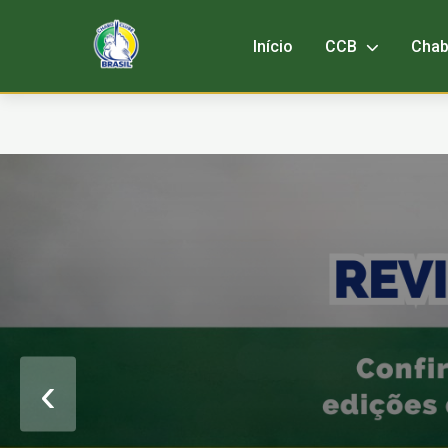
Início
CCB
Cha
‹