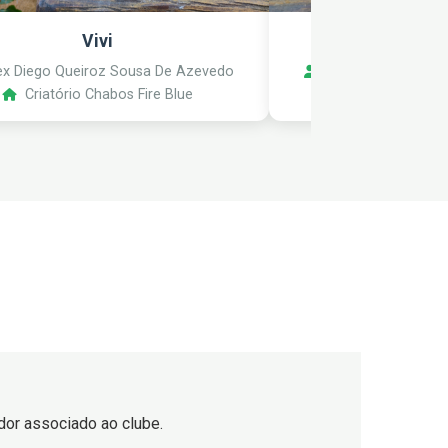
Vivi
Mocinh
x Diego Queiroz Sousa De Azevedo
Alex Diego Queiro
Criatório Chabos Fire Blue
Criatório Ch
iador associado ao clube.