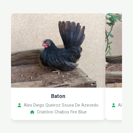
Baton
Alex Diego Queiroz Sousa De Azevedo
Alex Di
Criatório Chabos Fire Blue
C