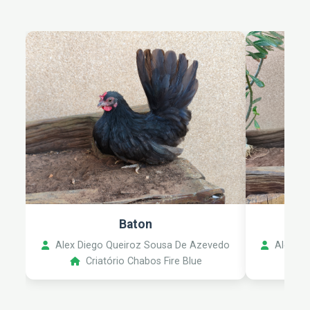
Baton
Alex Diego Queiroz Sousa De Azevedo
Alex Di
Criatório Chabos Fire Blue
C