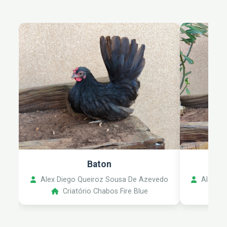
Baton
Alex Diego Queiroz Sousa De Azevedo
Alex Di
Criatório Chabos Fire Blue
C