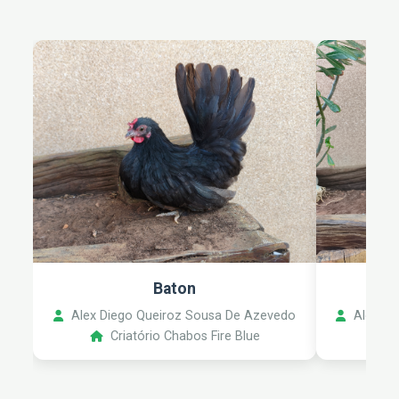
Baton
Alex Diego Queiroz Sousa De Azevedo
Alex Di
Criatório Chabos Fire Blue
C