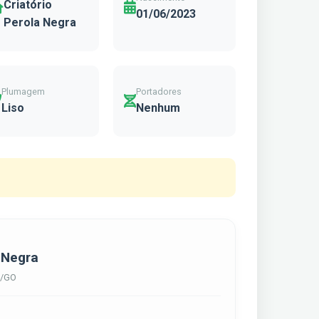
Criatório
01/06/2023
Perola Negra
Plumagem
Portadores
Liso
Nenhum
a Negra
a/GO