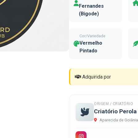
Fernandes
(Bigode)
Cor/Variedade
Vermelho
Pintado
Adquirida por
ORIGEM / CRIATÓRIO
Criatório Perol
Aparecida de Goiâni