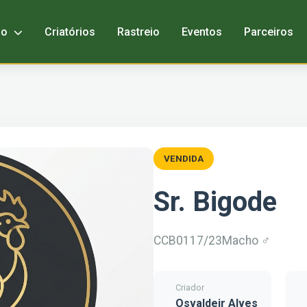
bo
Criatórios
Rastreio
Eventos
Parceiros
VENDIDA
Sr. Bigode
CCB0117/23
Macho ♂
Criador
Osvaldeir Alves